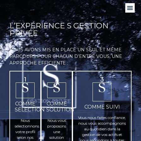
L’EXPÉRIENCE S GESTION
PRIVÉE
NOUS AVONS MIS EN PLACE UN SEUL ET MÊME
PARCOURS POUR CHACUN D’ENTRE VOUS, UNE
APPROCHE EFFICIENTE :
1
2
3
COMME
COMME
COMME SUIVI
SÉLECTION
SOLUTION
Vous nous faites confiance,
Nous
Nous vous
nous vous accompagnons
sélectionnons
proposons
au quotidien dans la
votre profil
une
gestion de vos actifs et
selon nos
solution
nous répondons à toutes