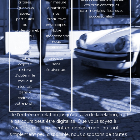
critères.
sur mesure
vos problématiques
Que vous
à partir de
patrimoniales, fiscales et
soyez
nos
successorales.
particulier
produits et
ou
enveloppes.
professionnel,
Notre
novice ou
indépendance
averti,
nous
prudent ou
permet
offensif,
une
notre
précision
objectif
sans
restera
équivoque.
d’obtenir le
meilleur
résultat
dans le
cadre de
votre profil.
De l’entrée en relation jusqu’au suivi de la relation, tout
le parcours peut être digitalisé. Que vous soyez à
l’étranger, régulièrement en déplacement ou tout
simplement peu disponible, nous disposons de toutes